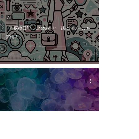
AI
「AI探検日記：ChatGPTと一緒にAIツールを
探検！」
AI
「AI探検日記：水族館好きの私がAIの世界