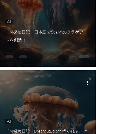
AI
「AI探検日記：日本語でSeaArtのクラゲアー
トを創造！」
AI
「AI探検日記：DreamStudioで描かれる、ク