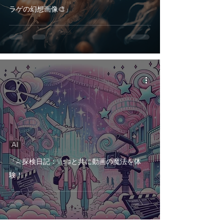
ラゲの幻想画像🎨」
AI
「AI探検日記：Vislaと共に動画の魔法を体
験！」