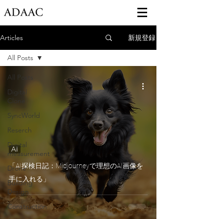
新規登録
Articles
All Posts
All Posts
Digital
Clone
SyncWorld
Reserch
Digital
AI
measurement
「AI探検日記：Midjourneyで理想のAI画像を
Drone
手に入れる」
Building
Design
Construction