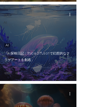
Art
Spot
3DCP
AI
AI
「AI探検日記：Stable Diffusionで幻想的なク
ラゲアートを創造」