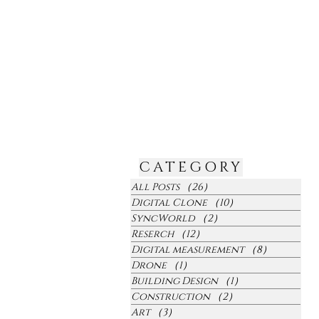
CATEGORY
All Posts
（26）
26件の記事
Digital Clone
（10）
10件の記事
SyncWorld
（2）
2件の記事
Reserch
（12）
12件の記事
Digital measurement
（8）
8件の記事
Drone
（1）
1件の記事
Building Design
（1）
1件の記事
Construction
（2）
2件の記事
Art
（3）
3件の記事