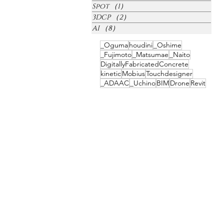
Spot
（1）
1件の記事
3DCP
（2）
2件の記事
AI
（8）
8件の記事
_Oguma
houdini
_Oshime
_Fujimoto
_Matsumae
_Naito
DigitallyFabricatedConcrete
kinetic
Mobius
Touchdesigner
_ADAAC
_Uchino
BIM
Drone
Revit