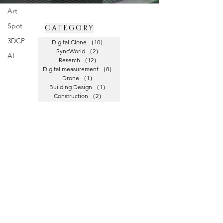
Art
Spot
CATEGORY
3DCP
Digital Clone
（10）
10件の記事
SyncWorld
（2）
2件の記事
AI
Reserch
（12）
12件の記事
Digital measurement
（8）
8件の記事
Drone
（1）
1件の記事
Building Design
（1）
1件の記事
Construction
（2）
2件の記事
Art
（3）
3件の記事
Spot
（1）
1件の記事
3DCP
（2）
2件の記事
AI
（8）
8件の記事
_Oguma
houdini
_Oshime
_Fujimoto
_Matsumae
_Naito
DigitallyFabricatedConcrete
kinetic
Mobius
Touchdesigner
_ADAAC
_Uchino
BIM
Drone
Revit