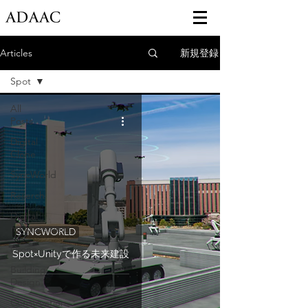
新規登録
Articles
Spot
All
Posts
Digital
Clone
SyncWorld
Reserch
Digital
measurement
SYNCWORLD
Drone
Spot×Unityで作る未来建設
Building
Design
Construction