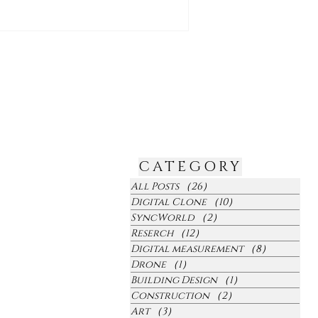
CATEGORY
All Posts
（26）
26件の記事
Digital Clone
（10）
10件の記事
SyncWorld
（2）
2件の記事
Reserch
（12）
12件の記事
Digital measurement
（8）
8件の記事
Drone
（1）
1件の記事
Building Design
（1）
1件の記事
Construction
（2）
2件の記事
Art
（3）
3件の記事