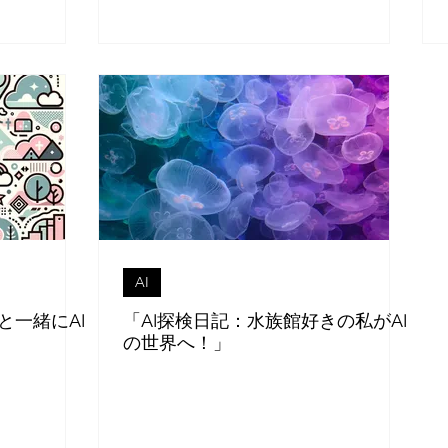
AI
Tと一緒にAI
「AI探検日記：水族館好きの私がAI
の世界へ！」