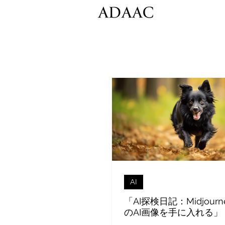
AI
「AI探検日記：Midjour
のAI画像を手に入れる」