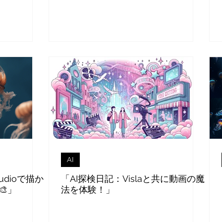
AI
udioで描か
「AI探検日記：Vislaと共に動画の魔
」
法を体験！」