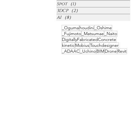
Spot
（1）
1件の記事
3DCP
（2）
2件の記事
AI
（8）
8件の記事
_Oguma
houdini
_Oshime
_Fujimoto
_Matsumae
_Naito
DigitallyFabricatedConcrete
kinetic
Mobius
Touchdesigner
_ADAAC
_Uchino
BIM
Drone
Revit