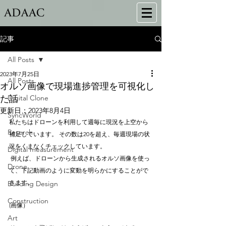
記事
All Posts
2023年7月25日
All Posts
オルソ画像で現場進捗管理を可視化し
た話
Digital Clone
更新日：
2023年8月4日
SyncWorld
私たちはドローンを利用して週毎に現況を上空から
Reserch
補足しています。 その数は20を超え、毎週現場の状
況をくまなくチェックしています。 
Digital measurement
 例えば、ドローンから生成されるオルソ画像を使っ
Drone
て、下記動画のように変動を明らかにすることがで
きます。
Building Design
Construction
(画像）
Art