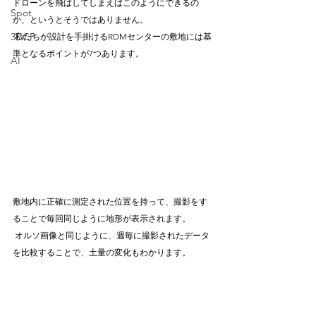
ドローンを飛ばしてしまえばこのようにできるの
Spot
か、というとそうではありません。 
3DCP
 私たちが設計を手掛けるRDMセンターの敷地には基
準となるポイントが7つあります。
AI
敷地内に正確に測定された位置を持って、撮影をす
ることで毎回同じように地形が表示されます。
 オルソ画像と同じように、週毎に撮影されたデータ
を比較することで、土量の変化もわかります。