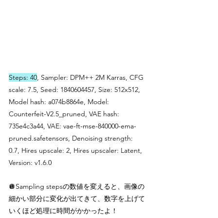
Steps: 40
, Sampler: DPM++ 2M Karras, CFG 
scale: 7.5, Seed: 1840604457, Size: 512x512, 
Model hash: a074b8864e, Model: 
Counterfeit-V2.5_pruned, VAE hash: 
735e4c3a44, VAE: vae-ft-mse-840000-ema-
pruned.safetensors, Denoising strength: 
0.7, Hires upscale: 2, Hires upscaler: Latent, 
Version: v1.6.0
🪩Sampling stepsの数値を変えると、画像の
細かい部分に変化が出てきて、数字を上げて
いくほど処理に時間がかかったよ！