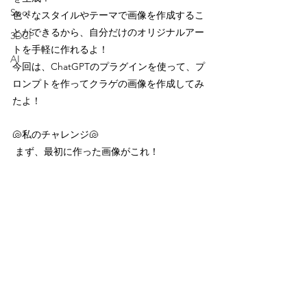
Spot
色々なスタイルやテーマで画像を作成するこ
とができるから、自分だけのオリジナルアー
3DCP
トを手軽に作れるよ！
AI
今回は、ChatGPTのプラグインを使って、プ
ロンプトを作ってクラゲの画像を作成してみ
たよ！
🐚私のチャレンジ🐚
 まず、最初に作った画像がこれ！