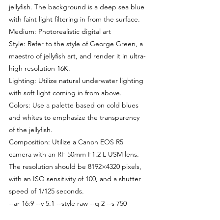
jellyfish. The background is a deep sea blue 
with faint light filtering in from the surface.
Medium: Photorealistic digital art
Style: Refer to the style of George Green, a 
maestro of jellyfish art, and render it in ultra-
high resolution 16K.
Lighting: Utilize natural underwater lighting 
with soft light coming in from above.
Colors: Use a palette based on cold blues 
and whites to emphasize the transparency 
of the jellyfish.
Composition: Utilize a Canon EOS R5 
camera with an RF 50mm F1.2 L USM lens. 
The resolution should be 8192×4320 pixels, 
with an ISO sensitivity of 100, and a shutter 
speed of 1/125 seconds.
--ar 16:9 --v 5.1 --style raw --q 2 --s 750