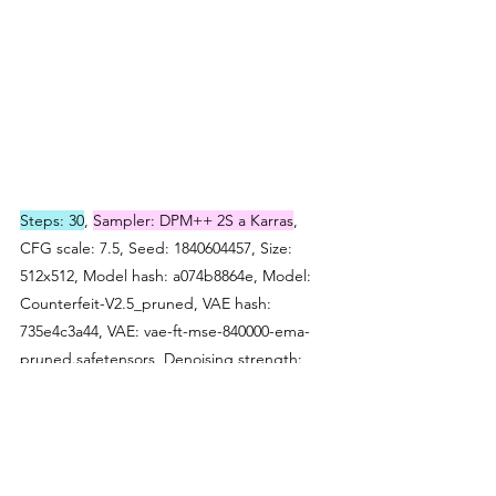
Steps: 30
, 
Sampler: DPM++ 2S a Karras
, 
CFG scale: 7.5, Seed: 1840604457, Size: 
512x512, Model hash: a074b8864e, Model: 
Counterfeit-V2.5_pruned, VAE hash: 
735e4c3a44, VAE: vae-ft-mse-840000-ema-
pruned.safetensors, Denoising strength: 
0.7, Hires upscale: 2, Hires upscaler: Latent, 
Version: v1.6.0