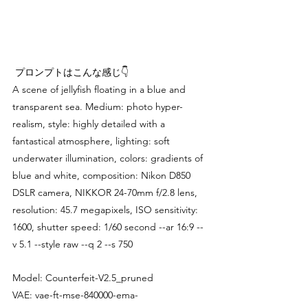
 プロンプトはこんな感じ👇
A scene of jellyfish floating in a blue and 
transparent sea. Medium: photo hyper-
realism, style: highly detailed with a 
fantastical atmosphere, lighting: soft 
underwater illumination, colors: gradients of 
blue and white, composition: Nikon D850 
DSLR camera, NIKKOR 24-70mm f/2.8 lens, 
resolution: 45.7 megapixels, ISO sensitivity: 
1600, shutter speed: 1/60 second --ar 16:9 --
v 5.1 --style raw --q 2 --s 750
Model: Counterfeit-V2.5_pruned
VAE: vae-ft-mse-840000-ema-