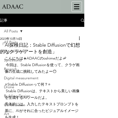
記事
All Posts
2023年10月16日
All Posts
「AI探検日記：Stable Diffusionで幻想
的なクラゲアートを創造」
Digital Clone
こんにちは☀️ADAACのoshimeだよ🦐
SyncWorld
 今回は、Stable Diffusionを使って、クラゲ画
Reserch
像の生成に挑戦してみたよー😶
Digital measurement
⭐Stable Diffusionって何？⭐
Drone
 Stable Diffusionは、テキストから美しい画像
Building Design
を生成するAIツールだよ。
具体的には、入力したテキストプロンプトを
Construction
基に、AIがそれに合ったビジュアルイメージ
Art
を生成！