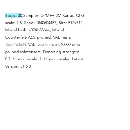
Steps: 30
,Sampler: DPM++ 2M Karras, CFG 
scale: 7.5, Seed: 1840604457, Size: 512x512, 
Model hash: a074b8864e, Model: 
Counterfeit-V2.5_pruned, VAE hash: 
735e4c3a44, VAE: vae-ft-mse-840000-ema-
pruned.safetensors, Denoising strength: 
0.7, Hires upscale: 2, Hires upscaler: Latent, 
Version: v1.6.0