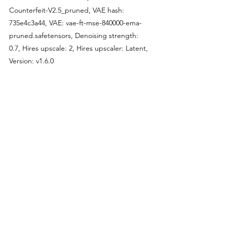
Counterfeit-V2.5_pruned, VAE hash: 
735e4c3a44, VAE: vae-ft-mse-840000-ema-
pruned.safetensors, Denoising strength: 
0.7, Hires upscale: 2, Hires upscaler: Latent, 
Version: v1.6.0