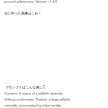
pruned.safetensors, Version: v1.6.0
次に作った画像はこれ！
 プロンプトはこんな感じ👇
Content: A scene of a jellyfish serenely 
drifting underwater. Position a large jellyfish 
centrally, surrounded by a few smaller 