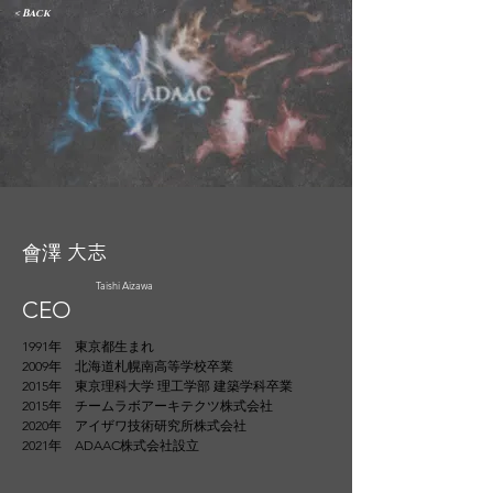
< Back
會澤 大志
Taishi Aizawa
CEO
1991年 東京都生まれ
2009年 北海道札幌南高等学校卒業
2015年 東京理科大学 理工学部 建築学科卒業
2015年 チームラボアーキテクツ株式会社
2020年 アイザワ技術研究所株式会社
2021年 ADAAC株式会社設立