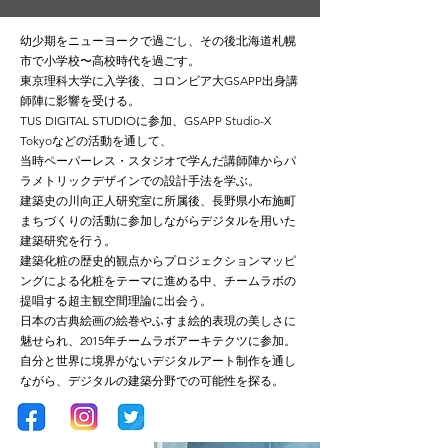
幼少期をニューヨークで過ごし、その後北海道札幌
市で小学校〜高校時代を過ごす。
東京理科大学に入学後、コロンビア大GSAPP出身講
師陣に影響を受ける。
TUS DIGITAL STUDIOに参加、GSAPP Studio-X
Tokyoなどの活動を通して、
当時ペーパーレス・スタジオで学んだ講師陣からパ
ラメトリックデザインでの設計手法を学ぶ。
建築史の川向正人研究室に所属後、長野県小布施町
まちづくりの活動に参加しながらデジタルを用いた
建築研究を行う。
建築化粧の歴史的観点からプロジェクションマッピ
ングによる化粧をテーマに進める中、チームラボの
提唱する超主観空間理論に出会う。
日本の古典絵画の絵巻やふすま絵的表現の美しさに
魅せられ、2015年チームラボアーキテクツに参加。
自分と世界に境界がないデジタルアート制作を通し
ながら、デジタルの建築分野での可能性を探る。