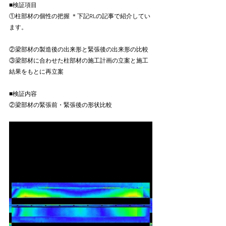
■検証項目
①柱部材の個性の把握 ＊下記RLの記事で紹介してい
ます。
②梁部材の製造後の出来形と緊張後の出来形の比較
③梁部材に合わせた柱部材の施工計画の立案と施工
結果をもとに再立案
■検証内容
②梁部材の緊張前・緊張後の形状比較