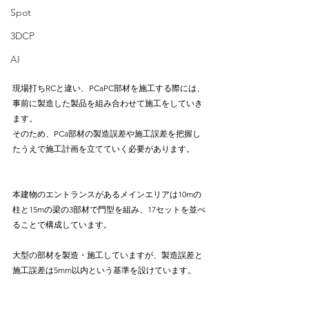
Spot
3DCP
AI
現場打ちRCと違い、PCaPC部材を施工する際には、
事前に製造した製品を組み合わせて施工をしていき
ます。
そのため、PCa部材の製造誤差や施工誤差を把握し
たうえで施工計画を立てていく必要があります。
本建物のエントランスがあるメインエリアは10mの
柱と15mの梁の3部材で門型を組み、17セットを並べ
ることで構成しています。
大型の部材を製造・施工していますが、製造誤差と
施工誤差は5mm以内という基準を設けています。