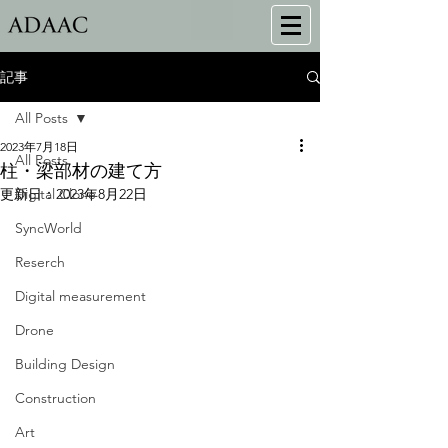
記事
All Posts
2023年7月18日
All Posts
柱・梁部材の建て方
更新日：
Digital Clone
2023年8月22日
SyncWorld
Reserch
Digital measurement
Drone
Building Design
Construction
Art