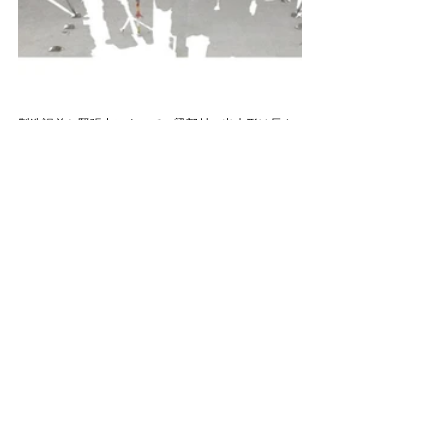
製造誤差と緊張力によって、梁部材の出来形は長さ
方向に設計値よりも短くなっていました。
そのため、中央に傾ける方向で上図の右手の柱を施
工しました。その後、Monmos＜Sokia＞を使用し
て、設置後の位置を計測しました。
計画していた位置から施工誤差が発生していたた
め、次の部材も同様に内側に倒す形で施工し、梁部
材を設置しました。
タグ：
_Oguma
houdini